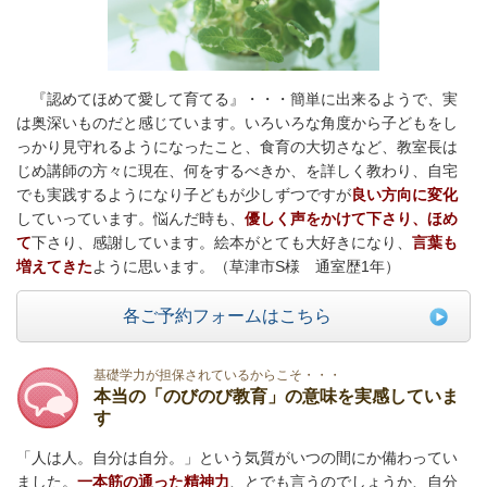
『認めてほめて愛して育てる』・・・簡単に出来るようで、実
は奥深いものだと感じています。いろいろな角度から子どもをし
っかり見守れるようになったこと、食育の大切さなど、教室長は
じめ講師の方々に現在、何をするべきか、を詳しく教わり、自宅
でも実践するようになり子どもが少しずつですが
良い方向に変化
していっています。悩んだ時も、
優しく声をかけて下さり、ほめ
て
下さり、感謝しています。絵本がとても大好きになり、
言葉も
増えてきた
ように思います。（草津市S様 通室歴1年）
各ご予約フォームはこちら
基礎学力が担保されているからこそ・・・
本当の「のびのび教育」の意味を実感していま
す
「人は人。自分は自分。」という気質がいつの間にか備わってい
ました。
一本筋の通った精神力
、とでも言うのでしょうか、自分