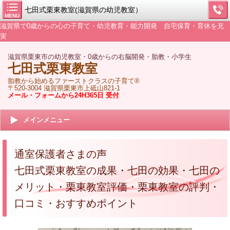
七田式栗東教室(滋賀県の幼児教室）
MENU
滋賀県で0歳からの心の子育て・幼児教育・能力開発 自宅保育・育休を充
実
滋賀県栗東市の幼児教室・0歳からの右脳開発・胎教・小学生
七田式栗東教室
胎教から始めるファーストクラスの子育て®
〒520-3004 滋賀県栗東市上砥山821-1
メール・フォームから24H365日 受付
メインメニュー
通室保護者さまの声
七田式栗東教室の成果・七田の効果・七田の
メリット・栗東教室評価・栗東教室の評判・
口コミ・おすすめポイント