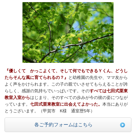
『優しくて かっこよくて、そして何でもできるＹくん、どうし
たらそんな風に育てられるの？』
と幼稚園の先生や、ママ友から
よく声をかけられます。この子の親でいさせてもらえることが誇
らしく、感謝の気持ちでいっぱいです。
その
すべては七田式栗東
教室入室から
はじまり、そのすべての歩みが今の彼の姿につなが
っています。
七田式栗東教室に出会えてよかった。
本当にありが
とうございます。
（甲賀市 K
様 通室歴5年）
各ご予約フォームはこちら