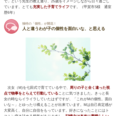
で」という先生の教え通り、25歳をイメージしながら日々過ごし
ています。とても
充実した子育てライフ
です。（甲賀市S様 通室
歴6年）
独特の「個性」が開花！
人と違うわが子の個性を面白いな、と思える
次女（M)を七田式で育てている中で、
周りの子と全く違った視
点で物事をとらえて行動している
ことに気づきました。きっと長
女の時ならイライラしていたはずですが、「これがMの個性。面白
いな～」とゆったり構えることが出来ています。
Mは自己肯定感が
大変高く、自分に自信をもっています。好きになったことにはト