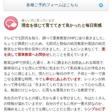
各種ご予約フォームはこちら
優しい子に育っています
理念を信じて育ててきて良かったと毎日実感
テレビで七田式を知り、調べて栗東教室のHPに辿り着きました。
ちょうど満席だったため、七田式と類似の幼児教室や英語の幼児
教室など何か所か見学に行きました。どこもピンと来なくて、
意
を決して栗東教室へお問合せ
したことを覚えています。
教室はHPで拝見した通り、木々に囲まれた自然あふれる環境で、
森林浴のような澄んだ空気に包まれていて私自身も心が浄化され
るように感じました。慌ただしい毎日の中で、子供と一対一で過
ごせる貴重な時間。今でも
幸せにあふれています
。
レッスンが終
わって帰る頃には「生まれてくれてありがとう」って心から思え
る。勉強だけじゃない、心育ちを重視されている教室です。
先生方の子どもとの接し方から多くを学びました。今はたくさん
の情報が溢れていますが、自分の子どもに何が一番大切なのか、
見極めることってとても難しいことだと思います。
シンプルに子