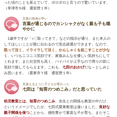
った頃のことも覚えていて、ポロポロと言うので驚いています。
（草津市Ｎ様 通室歴１年）
言葉の発達が早い
言葉が通じるのでカンシャクがなく親も子も穏
やかに
1歳半ですが「○〇取ってきて」などの指示が通り、また本人の
してほしいことが親に伝わるので意志疎通ができます。なので、
怒って泣く、イライラして泣く、かんしゃくを起こすことが少な
く
、いつもニコニコ笑顔です。家族みんなを優しい気持ちにして
くれます。また社交性も高く、バイバイが上手なので周りの皆に
笑顔で接してもらえます。これも、
七田のおかげ
だな～としみじ
み思います。
（栗東市Ｙ様 通室歴１年）
見違えるように子どもが変わった
七田は「知育のつめこみ」だと思っていた
幼児教室とは、知育のつめこみ
、先生との関係も教室の中だけ、
というイメージでしたが、七田式栗東教室は違いました。
良好な
親子関係を保つ
ことから、感性豊かで素直な子が育ち、またそこ