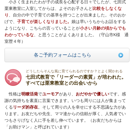
小さく生まれたわが子の成長を心配する日々でしたが、七田式
栗東教室に入室してからは、よそのお子さんと
比較をしなくな
り
、自分の中で子育ての基準を持つことが出来ました。そのおか
げで、
子育てが楽しくなりました。
娘は早いうちからお話をする
ようになり、こちらの言っていることが
小さい月齢の頃からでも
わかっているな
、と思うことがよくありました。（守山市K様 通
室歴４年）
各ご予約フォームはこちら
どうしたらそんな風に育てられるのですか？とよく聞かれる
七田式教育で「リーダーの素質」が培われた。
すべては栗東教室との出会いから
性格は
明瞭活発
で
ユーモア
があり、
おだやかで優しい
です。感
謝の気持ちを素直に言葉できます。いつも周りには人が集まって
くる
リーダ的存在
。そして周りの人を幸せにする不思議な力があ
ります。お友だちや先生、ママ達からの信頼が厚く、人気者でい
つもさりげなく人に手を差し伸べています。（お友だちからは
「お助けマン」と呼ばれています）