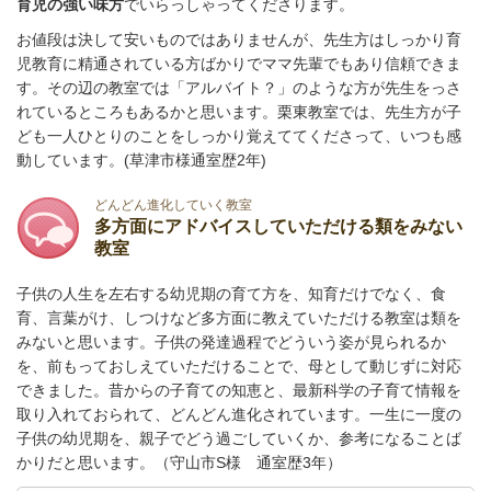
育児の強い味方
でいらっしゃってくださります。
お値段は決して安いものではありませんが、先生方はしっかり育
児教育に精通されている方ばかりでママ先輩でもあり信頼できま
す。その辺の教室では「アルバイト？」のような方が先生をっさ
れているところもあるかと思います。栗東教室では、先生方が子
ども一人ひとりのことをしっかり覚えててくださって、いつも感
動しています。(草津市様通室歴2年)
どんどん進化していく教室
多方面にアドバイスしていただける類をみない
教室
子供の人生を左右する幼児期の育て方を、知育だけでなく、食
育、言葉がけ、しつけなど多方面に教えていただける教室は類を
みないと思います。子供の発達過程でどういう姿が見られるか
を、前もっておしえていただけることで、母として動じずに対応
できました。昔からの子育ての知恵と、最新科学の子育て情報を
取り入れておられて、どんどん進化されています。一生に一度の
子供の幼児期を、親子でどう過ごしていくか、参考になることば
かりだと思います。（守山市S様 通室歴3年）