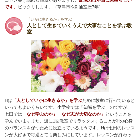
コトン突き詰める根気がありますし、
記憶力は本当に素晴らしい
です。
ビックリします。（草津市K様 通室歴7年）
「いかに生きるか」を学ぶ
人として生きていくうえで大事なことを学ぶ教
室
Hは
「人としていかに生きるか」を学ぶ
ために教室に行っていると
いってもよいくらいです。小学校では「知識を学ぶ」のですが、
七田では
「なぜ学ぶのか」「なぜ志が大切なのか」
ということを
学んでいますまた、週に1回教室でリラックスすることがHの心身
のバランスを保つために役立っているようです。Hは七田のレッス
ンが大好きで毎週とても楽しみにしています。レッスンが終わっ