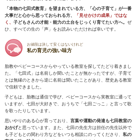
「本物の七田式教育」を望まれている方、
「心の子育て」が一番
大事だと心から思っておられる方、
「見せかけの成果」ではな
く、
子どもさんの才能・能力の土台をじっくり育てたい方へ。
ぜ
ひ、すべての生の「声」をお読みいただければ幸いです。
お値段は決して安くはないけれど
私の育児の強い味方
胎教やベビーコースからやっている教室を探してたどり着きまし
た。「七田式」は名前しか聞いたことが無かったですが、子育て
とは無縁のときから逆に名前は聞いたことがあり、歴史ある教室
で信頼できました。
子どもは、胎教は通信で学び、ベビーコースから実教室に通って
いますが、七田が大好きで、おうちで「七田ごっこ」と言って歌
を歌ったりしています。
思いやりのある心が育っており、
言葉や運動の発達も七田教室の
おかげ
と思っています。また、七田の先生方は担任の先生以外で
も子どもとの関わり方などをいつも相談にのってくださり、
私の