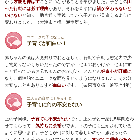
から
才能を伸ばす
ことにつながることを学びました。子どもの
困
った行動には必ず理由
があり、それを直すには
親が変わらないと
いけない
と知り、助言通り実践してから子どもが見違えるように
変わりました。
（大津市Ｙ様 通室歴３年）
ユニークな子になった
子育てが面白い！
赤ちゃんの頃は人見知りでおとなしく、行動や言動も想定内で少
し物足りないくらいだったのですが、七田のおかげか、七田にず
っと通っているお兄ちゃんのおかげか、どんどん
好
奇心が旺盛に
なり、個性的でユニークな面を見せるようになりました。その分
大変なこともありますが
面白い
です。
（栗東市Ｏ様 通室歴4年）
二人目の育児にも生かせる
子育てに何の不安もない
上の子同様、
子育てに不安がない
です。上の子と一緒に5年間通わ
せてもらって、
気持ちに余裕
ができ、下の子にも生かされている
ように思います。子どもが何に対して悲しいのか、嫌だったの
か、だんだん分かるようになってきました。
すべてに理由がある