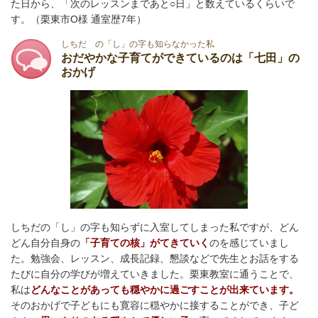
た日から、「次のレッスンまであと○日」と数えているくらいで
す。（栗東市O様 通室歴7年）
しちだ の「し」の字も知らなかった私
おだやかな子育てができているのは「七田」の
おかげ
しちだの「し」の字も知らずに入室してしまった私ですが、どん
どん自分自身の
「子育ての核」がてきていく
のを感じていまし
た。勉強会、レッスン、成長記録、懇談などで先生とお話をする
たびに自分の学びが増えていきました。栗東教室に通うことで、
私は
どんなことがあっても穏やかに過ごすことが出来ています。
そのおかげで子どもにも寛容に穏やかに接することができ、子ど