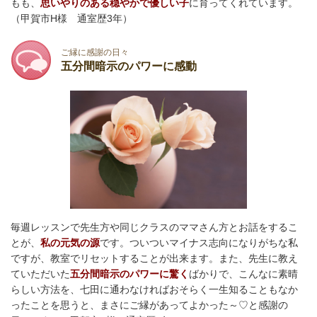
もも、
思いやりのある穏やかで優しい子
に育ってくれています。
（甲賀市H様 通室歴3年）
ご縁に感謝の日々
五分間暗示のパワーに感動
毎週レッスンで先生方や同じクラスのママさん方とお話をするこ
とが、
私の元気の源
です。ついついマイナス志向になりがちな私
ですが、教室でリセットすることが出来ます。また、先生に教え
ていただいた
五分間暗示のパワーに驚く
ばかりで、こんなに素晴
らしい方法を、七田に通わなければおそらく一生知ることもなか
ったことを思うと、まさにご縁があってよかった～♡と感謝の