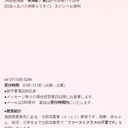
JR琵琶湖線
「草津駅」東口
から帝産バス10分
(日吉ヶ丘バス停降りてすぐ) タクシーも便利
tel 077-535-5294
受付時間
9:50~17:00（火曜～土曜）
●留守番電話対応多
●メッセージ有りの場合翌営業日以降にお返事します。
●メールは24H受付 返信は
受付時間内
にいたします。
●教室紹介
滋賀県栗東市にある、七田式栗東
教室です。胎教、赤ちゃ
（りっとう）
ん、幼児、小学生まで七田式教育で「
ファーストクラスの子育て®」
を