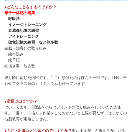
●どんなことをするのですか？
母子一体感の構築
呼吸法、
イメージトレーニング
直感像記憶の練習
アイトレーニング
聴覚記憶の練習 など他多数
左脳（知育）の取り組み
絵本読み
絵日記
絵描き歌 他多数
※月齢に応じた内容です。ここに挙げたのはほんの一部です。月齢に合
わせてクラス毎のカリキュラムを作っています。
●宿題は出ますか？
はい、でます。2歳過ぎからはプリントの取り組みをしていただきま
す。「書く」「描く」作業をしておかないと左脳が育たず、せっかくの
右脳教育が定着しません。
●もじ・計算なども習うのでしょうか？
習いますが、右脳を生かした学