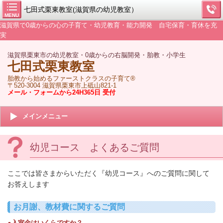
七田式栗東教室(滋賀県の幼児教室）
MENU
滋賀県で0歳からの心の子育て・幼児教育・能力開発 自宅保育・育休を充
実
滋賀県栗東市の幼児教室・0歳からの右脳開発・胎教・小学生
七田式栗東教室
胎教から始めるファーストクラスの子育て®
〒520-3004 滋賀県栗東市上砥山821-1
メール・フォームから24H365日 受付
メインメニュー
幼児コース よくあるご質問
ここでは皆さまからいただく『幼児コース』へのご質問に関して
お答えします
お月謝、教材費に関するご質問
●入室金はいくらですか？