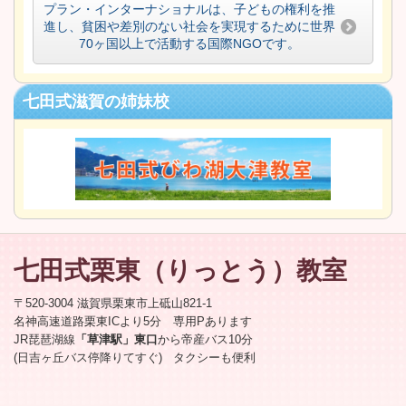
プラン・インターナショナルは、子どもの権利を推
進し、貧困や差別のない社会を実現するために世界
70ヶ国以上で活動する国際NGOです。
七田式滋賀の姉妹校
七田式栗東
（りっとう）
教室
〒520-3004 滋賀県栗東市上砥山821-1
名神高速道路栗東ICより5分 専用Pあります
JR琵琶湖線
「草津駅」東口
から帝産バス10分
(日吉ヶ丘バス停降りてすぐ) タクシーも便利