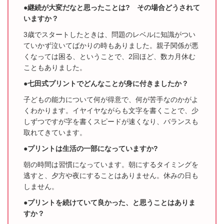
●継続が大変だなと思ったことは? その場合どうされて
いますか？
3歳でスタートしたときは、問題のレベルに知識がつい
ていかず泣いてばかりの時もあり
ました。
親子関係が悪
くなっては困る、ということで、2回ほど、数カ月休む
こともあり
ました。
●七田式プリントでどんなことが身に付きましたか？
子どもの能力について何が得意で、何が苦手なのかがよ
くわかります。
イヤイヤながらも
文字を書くことで、少
しずつですが字を書くスピードが速くなり、バラ
ンスも
取れてきています。
●プリントは生活の一部になっていますか?
朝の時間は習慣になっています。朝にするタイミングを
逃すと、夕方や夜にすることはあ
りません。休みの日も
しません。
●プリントを続けていて良かった、と思うことはありま
すか？