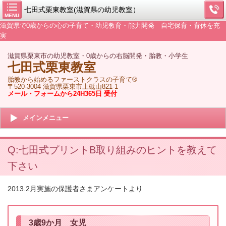
七田式栗東教室(滋賀県の幼児教室）
MENU
滋賀県で0歳からの心の子育て・幼児教育・能力開発 自宅保育・育休を充
実
滋賀県栗東市の幼児教室・0歳からの右脳開発・胎教・小学生
七田式栗東教室
胎教から始めるファーストクラスの子育て®
〒520-3004 滋賀県栗東市上砥山821-1
メール・フォームから24H365日 受付
メインメニュー
Q:七田式プリントB取り組みのヒントを教えて
下さい
2013.2月実施の保護者さまアンケートより
3歳9か月 女児