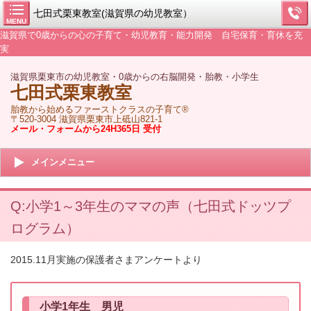
七田式栗東教室(滋賀県の幼児教室）
MENU
滋賀県で0歳からの心の子育て・幼児教育・能力開発 自宅保育・育休を充
実
滋賀県栗東市の幼児教室・0歳からの右脳開発・胎教・小学生
七田式栗東教室
胎教から始めるファーストクラスの子育て®
〒520-3004 滋賀県栗東市上砥山821-1
メール・フォームから24H365日 受付
メインメニュー
Q:小学1～3年生のママの声（七田式ドッツプ
ログラム）
2015.11月実施の保護者さまアンケートより
小学1年生 男児