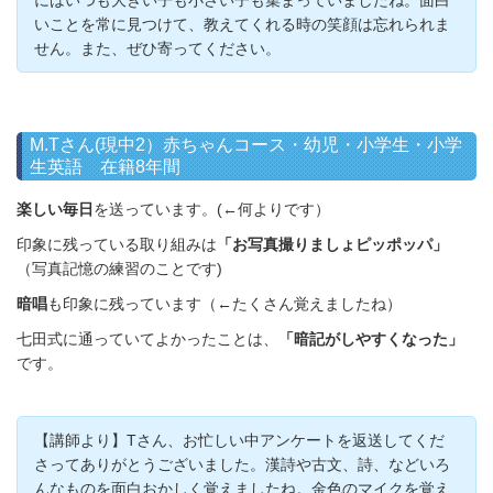
にはいつも大きい子も小さい子も集まっていましたね。面白
いことを常に見つけて、教えてくれる時の笑顔は忘れられま
せん。また、ぜひ寄ってください。
M.Tさん(現中2）赤ちゃんコース・幼児・小学生・小学
生英語 在籍8年間
楽しい毎日
を送っています。(←何よりです）
印象に残っている取り組みは
「お写真撮りましょピッポッパ」
（写真記憶の練習のことです)
暗唱
も印象に残っています（←たくさん覚えましたね）
七田式に通っていてよかったことは、
「暗記がしやすくなった」
です。
【講師より】Tさん、お忙しい中アンケートを返送してくだ
さってありがとうございました。漢詩や古文、詩、などいろ
んなものを面白おかしく覚えましたね。金色のマイクを覚え