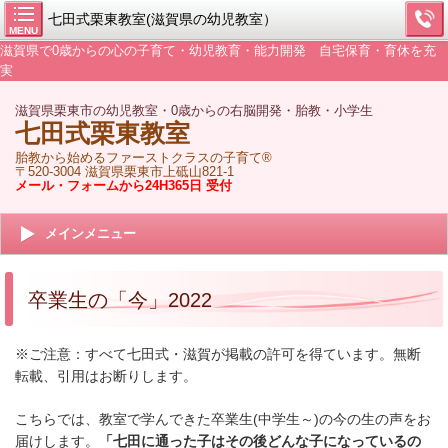
七田式栗東教室(滋賀県の幼児教室）
MENU
滋賀県で0歳からの心の子育て・幼児教育・能力開発 自宅保育・育休を充
実
滋賀県栗東市の幼児教室・0歳からの右脳開発・胎教・小学生
七田式栗東教室
胎教から始めるファーストクラスの子育て®
〒520-3004 滋賀県栗東市上砥山821-1
メール・フォームから24H365日 受付
メインメニュー
卒業生の「今」2022
※ご注意：すべて七田式・滋賀が掲載の許可を得ています。無断
転載、引用はお断りします。
こちらでは、教室で学んできた卒業生(中学生～)の今の生の声をお
届けします。
「七田に通った子はその後どんな子になっているの