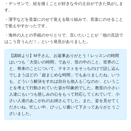
・デッサンで、絵を描くことが好きな今の土台ができた気がしま
す。
・漢字などを音楽にのせて覚える取り組みで、音楽にのせること
で覚えやすかったです。
・海外の人との手紙のやりとりで、言いたいことが「他の言語で
はこう言うんだ！」という発見がありました。
【講師より】M子さん、お返事ありがとう！レッスンの時間
はいつも「大笑いの時間」であり、世の中のこと、世界のこ
と、将来のことについて、テキストをそっちのけで話し込ん
でしまうほどの「超まじめな時間」でもありましたね。いつ
も、どういう解決をすれば自分も他人も〇なのか、というこ
とを考えて行動されていた姿が印象的でした。教室の小さい
人達にもいつも慈しみの心をもって対応してくれていて、小
さい人達のあこがれのお姉さんでした。また、姿を見せてく
ださいね。忙しい中、びっしり書いて下さってありがとうご
ざいました。