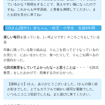
ているかな？暗唱をすることで、覚えやすい脳になったので
すね。これからも中学高校、と青春を満喫してください。ま
たお顔を見せに来てね♪
I.Oさん(現中1）赤ちゃん・幼児・小学生 在籍8年間
楽しい毎日
を送っている。(←何よりです）※ごろごろもしている
笑
印象に残っている取り組みは、りんごを切ってどうなっているの
か見たり、においをかいだり、食べたりして、りんごを調べるの
が面白かった。
七田式教育をしていてよかったな～と思うことは・・・
「七田式
教育」をしたおかげで、想像する力が上がった。
【講師より】Iさん、ありがとうございました。Iさんの描く絵
が好きでした。とてもカラフルで細かい描写が素敵でした。
いつもニコニコ笑顔でしたね。また遊びに来てください。