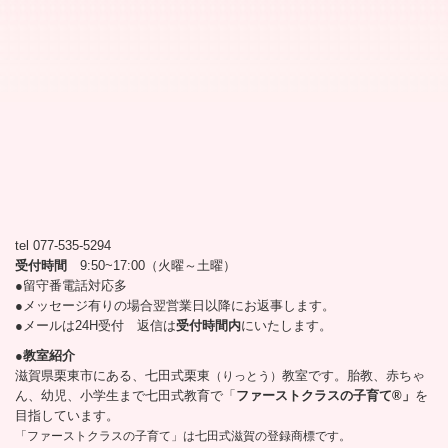
tel 077-535-5294
受付時間
9:50~17:00（火曜～土曜）
●留守番電話対応多
●メッセージ有りの場合翌営業日以降にお返事します。
●メールは24H受付 返信は
受付時間内
にいたします。
●教室紹介
滋賀県栗東市にある、七田式栗東
教室です。胎教、赤ちゃ
（りっとう）
ん、幼児、小学生まで七田式教育で「
ファーストクラスの子育て®」
を
目指しています。
「ファーストクラスの子育て」は七田式滋賀の登録商標です。