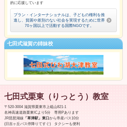
的に応援しています
プラン・インターナショナルは、子どもの権利を推
進し、貧困や差別のない社会を実現するために世界
70ヶ国以上で活動する国際NGOです。
七田式滋賀の姉妹校
七田式栗東
（りっとう）
教室
〒520-3004 滋賀県栗東市上砥山821-1
名神高速道路栗東ICより5分 専用Pあります
JR琵琶湖線
「草津駅」東口
から帝産バス10分
(日吉ヶ丘バス停降りてすぐ) タクシーも便利