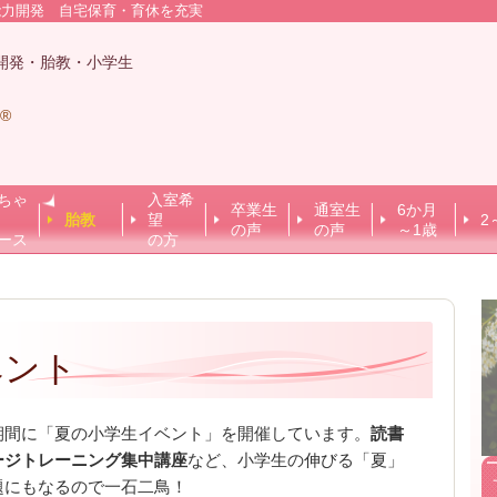
能力開発 自宅保育・育休を充実
開発・胎教・小学生
®
ちゃ
入室希
卒業生
通室生
6か月
胎教
望
2
の声
の声
～1歳
ース
の方
ベント
期間に「夏の小学生イベント」を開催しています。
読書
ージトレーニング集中講座
など、小学生の伸びる「夏」
題にもなるので一石二鳥！