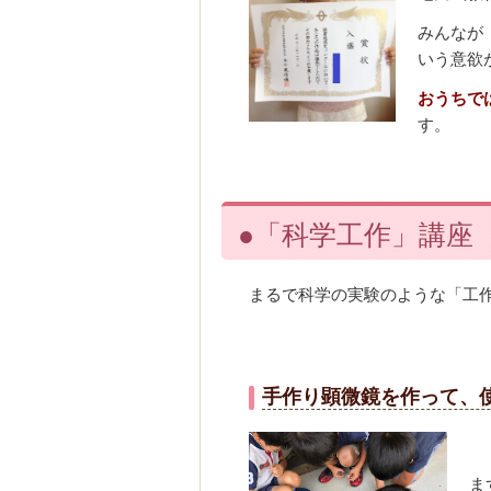
みんなが
いう意欲
おうちで
す。
●「科学工作」講座
まるで科学の実験のような「工
手作り顕微鏡を作って、
ま