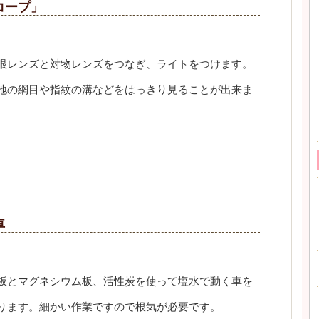
コープ」
眼レンズと対物レンズをつなぎ、ライトをつけます。
地の網目や指紋の溝などをはっきり見ることが出来ま
。
車
板とマグネシウム板、活性炭を使って塩水で動く車を
ります。細かい作業ですので根気が必要です。