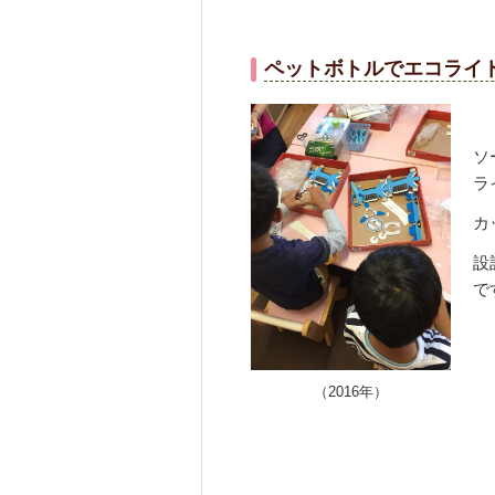
ペットボトルでエコライ
ソ
ラ
カ
設
で
（2016年）