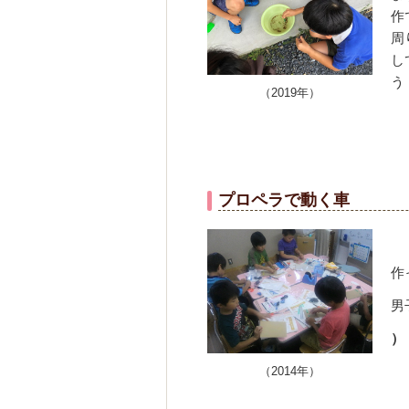
作
周
し
う
（2019年）
プロペラで動く車
作
男
）
（2014年）