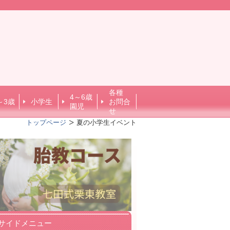
各種
4～6歳
～3歳
小学生
お問合
園児
せ
トップページ
夏の小学生イベント
サイドメニュー