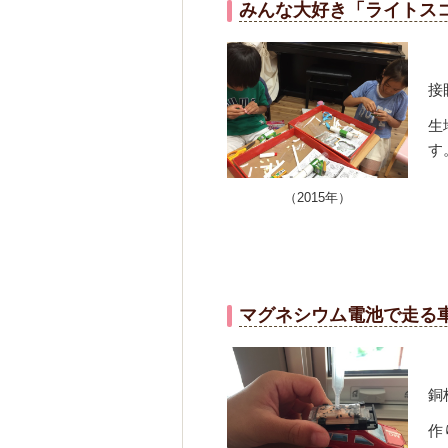
みんな大好き「ライトス
接
生
す
（2015年）
マグネシウム電池で走る
銅
作