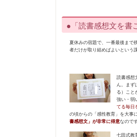
●「読書感想文を書
夏休みの宿題で、一番最後まで
者だけが取り組めばよいという
読書感想
ん。
まず
る）こと
強い・弱
てる毎日
の頃からの「感性教育」を大事
書感想文」が非常に得意
なので
七田式教