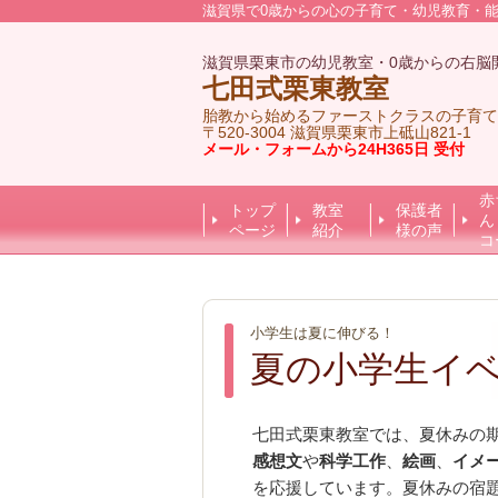
滋賀県で0歳からの心の子育て・幼児教育・
滋賀県栗東市の幼児教室・0歳からの右脳
七田式栗東教室
胎教から始めるファーストクラスの子育て
〒520-3004 滋賀県栗東市上砥山821-1
メール・フォームから24H365日 受付
赤
トップ
教室
保護者
ん
ページ
紹介
様の声
コ
小学生は夏に伸びる！
夏の小学生イ
七田式栗東教室では、夏休みの
感想文
や
科学工作
、
絵画
、
イメ
を応援しています。夏休みの宿